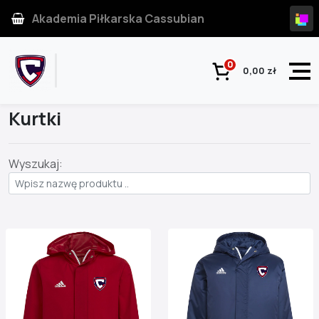
Akademia Piłkarska Cassubian
0
0,00 zł
Strona główna
Kategoria
Kurtki
Wyszukaj: