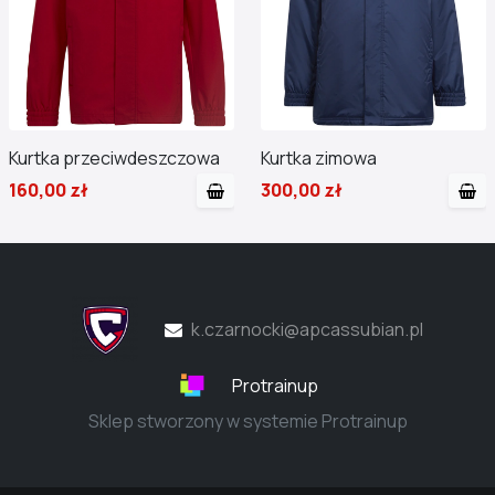
Kurtka przeciwdeszczowa
Kurtka zimowa
160,00 zł
300,00 zł
k.czarnocki@apcassubian.pl
Protrainup
Sklep stworzony w systemie Protrainup