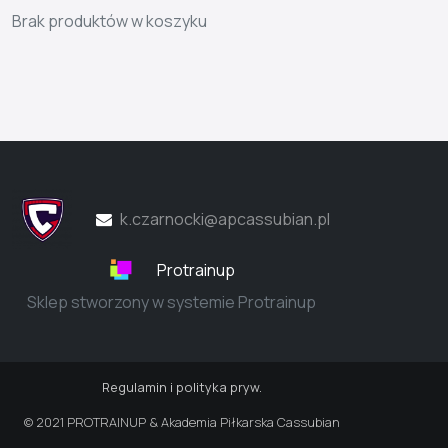
Brak produktów w koszyku
k.czarnocki@apcassubian.pl
Protrainup
Sklep stworzony w systemie Protrainup
Regulamin i polityka pryw.
© 2021 PROTRAINUP & Akademia Piłkarska Cassubian