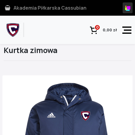
Akademia Piłkarska Cassubian
0
0,00 zł
Strona główna
Produkt
Kurtka zimowa