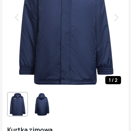
1
/
2
Kurtka zimowa